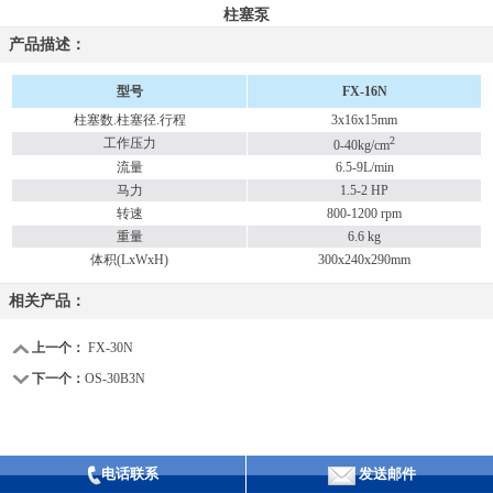
柱塞泵
产品描述：
型号
FX-16N
柱塞数.柱塞径.行程
3x16x15mm
2
工作压力
0-40kg/cm
流量
6.5-9L/min
马力
1.5-2 HP
转速
800-1200 rpm
重量
6.6 kg
体积(LxWxH)
300x240x290mm
相关产品：
上一个：
FX-30N
下一个：
OS-30B3N
电话联系
发送邮件