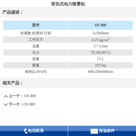
背负式动力喷雾机
产品描述：
型号
OS-808
柱塞数.柱塞径.行程
1x18x8mm
2
工作压力
0-25 kg/cm
流量
5-7 L/min
马力
TU26(26CC)
容量
25 L
重量
10.9 kg
体积(LxWxH)
440x350x640mm
相关产品：
上一个：
OS-800
下一个：
OS-809
电话联系
发送邮件